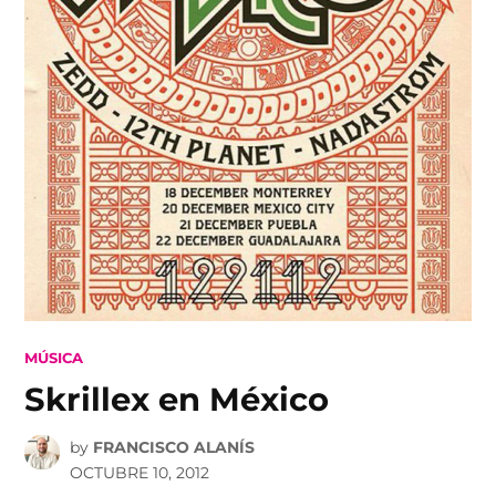
POSTED
MÚSICA
IN
Skrillex en México
by
FRANCISCO ALANÍS
OCTUBRE 10, 2012