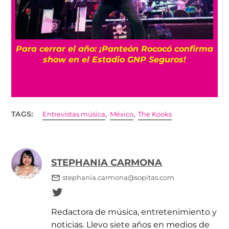
Para cerrar el año: ¡Panteón Rococó confirma
show en el Estadio GNP Seguros!
,
,
TAGS:
Entrevistas música
México
The Kooks
STEPHANIA CARMONA
stephania.carmona@sopitas.com
Redactora de música, entretenimiento y
noticias. Llevo siete años en medios de