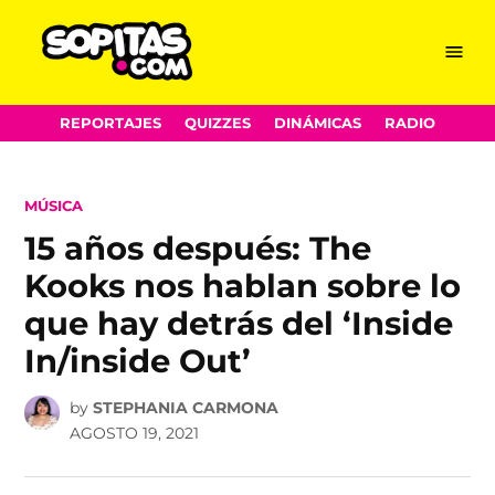
Menu
Sopitas.com
Skip
REPORTAJES
QUIZZES
DINÁMICAS
RADIO
to
content
POSTED
MÚSICA
IN
15 años después: The
Kooks nos hablan sobre lo
que hay detrás del ‘Inside
In/inside Out’
by
STEPHANIA CARMONA
AGOSTO 19, 2021