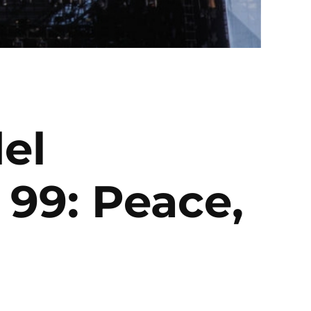
del
99: Peace,