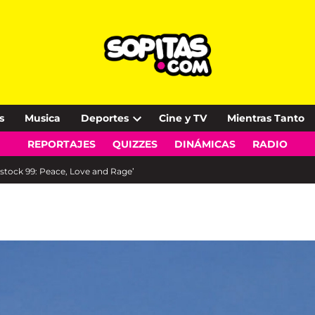
s
Musica
Deportes
Cine y TV
Mientras Tanto
Open
REPORTAJES
QUIZZES
DINÁMICAS
RADIO
dropdown
menu
dstock 99: Peace, Love and Rage’