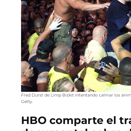
Fred Durst de Limp Bizkit intentando calmar los áni
Getty.
HBO comparte el trái