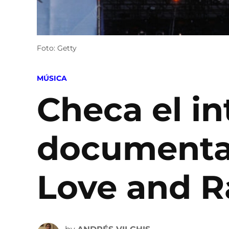
Foto: Getty
POSTED
MÚSICA
IN
Checa el in
documental
Love and R