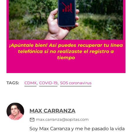
25
¡Apúntale bien! Así puedes recuperar tu línea
telefónica si no realizaste el registro a
tiempo
,
,
TAGS:
CDMX
COVID-19
SOS coronavirus
MAX CARRANZA
max.carranza@sopitas.com
Soy Max Carranza y me he pasado la vida