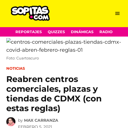
Menu
Sopitas.com
Skip
REPORTAJES
QUIZZES
DINÁMICAS
RADIO
to
content
Foto: Cuartoscuro
POSTED
NOTICIAS
IN
Reabren centros
comerciales, plazas y
tiendas de CDMX (con
estas reglas)
by
MAX CARRANZA
FEBRERO 5, 2021