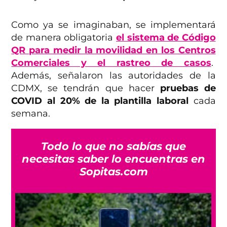
Como ya se imaginaban, se implementará
de manera obligatoria
el sistema de Código
QR para medir la movilidad en los Centros
Comerciales y el rastreo de casos
.
Además, señalaron las autoridades de la
CDMX, se tendrán que hacer
pruebas de
COVID al 20% de la plantilla laboral
cada
semana.
Todo lo que no sabías que
necesitas saber lo encuentras en
Sopitas.com