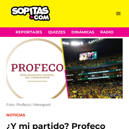
Menu
Sopitas.com
Skip
REPORTAJES
QUIZZES
DINÁMICAS
RADIO
to
content
Foto. Profeco | Mexsport
POSTED
NOTICIAS
IN
¿Y mi partido? Profeco