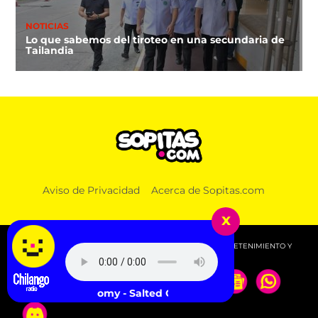
NOTICIAS
Lo que sabemos del tiroteo en una secundaria de
Tailandia
Aviso de Privacidad
Acerca de Sopitas.com
x
© 2026 SOPITAS.COM - MÚSICA, NOTICIAS, DEPORTES, ENTRETENIMIENTO Y
MÁS!.
Metronomy - Salted Caramel Ice Cream