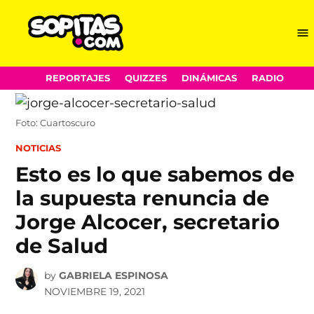
Me
Sopitas.com
Skip
REPORTAJES
QUIZZES
DINÁMICAS
RADIO
to
content
Foto: Cuartoscuro
POSTED
NOTICIAS
IN
Esto es lo que sabemos de
la supuesta renuncia de
Jorge Alcocer, secretario
de Salud
by
GABRIELA ESPINOSA
NOVIEMBRE 19, 2021