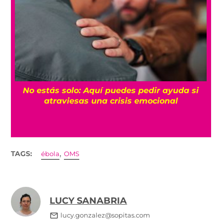
No estás solo: Aquí puedes pedir ayuda si
a
atraviesas una crisis emocional
,
TAGS:
ébola
OMS
LUCY SANABRIA
lucy.gonzalez@sopitas.com