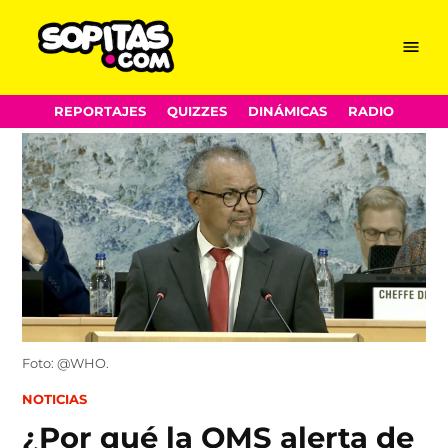
Menu
Sopitas.com
Skip
REPORTAJES
QUIZZES
DINÁMICAS
RADIO
to
content
Foto: @WHO.
POSTED
NOTICIAS
IN
¿Por qué la OMS alerta de