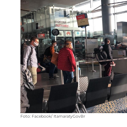
Foto: Facebook/ ItamaratyGovBr