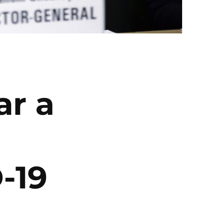
ar a
o
-19