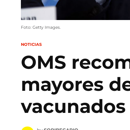
Foto: Getty Images.
POSTED
NOTICIAS
IN
OMS recomi
mayores de
vacunados 