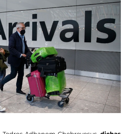
MS, Tedros Adhanom Ghebreyesus,
dichas