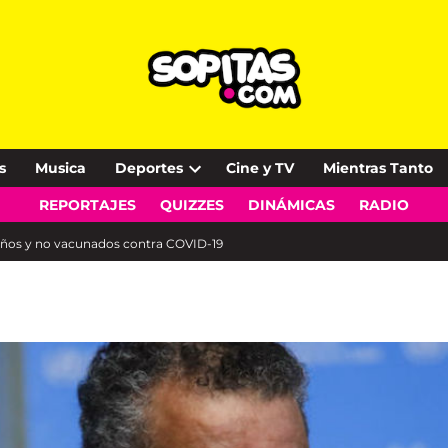
s
Musica
Deportes
Cine y TV
Mientras Tanto
Open
REPORTAJES
QUIZZES
DINÁMICAS
RADIO
dropdown
menu
años y no vacunados contra COVID-19