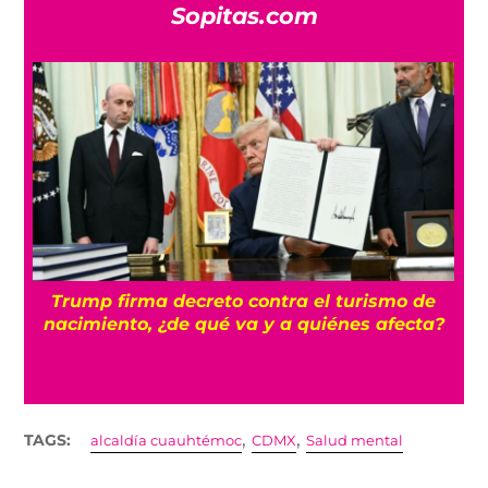
Sopitas.com
n
Trump firma decreto contra el turismo de
nacimiento, ¿de qué va y a quiénes afecta?
,
,
TAGS:
alcaldía cuauhtémoc
CDMX
Salud mental