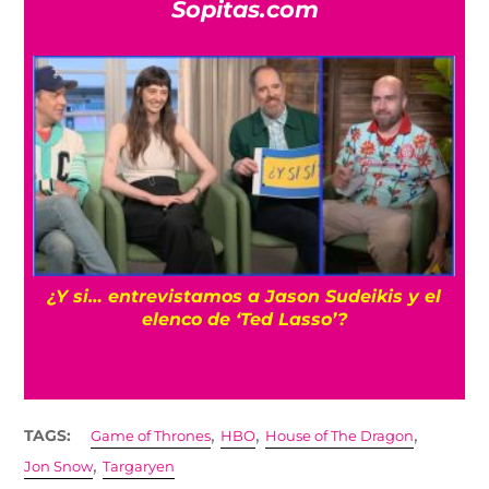
Sopitas.com
Cíclope: Kit Connor sería el elegido para los
‘X-Men’ en el MCU con Samara Weaving
,
,
,
TAGS:
Game of Thrones
HBO
House of The Dragon
,
Jon Snow
Targaryen