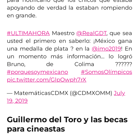
apoyando de verdad la estaban rompiendo
en grande.
#ULTIMAHORA
Maestro
@RealGDT
, que sea
usted el primero en saberlo: ¡México gana
una medalla de plata ? en la
@imo2019
! En
un momento más información… lo logró
Bruno, de Colima ??????
#porquesoymexicano
#SomosOlímpicos
pic.twitter.com/GlpOwph7rX
— MatemáticasCDMX (@CDMXOMM)
July
19, 2019
Guillermo del Toro y las becas
para cineastas