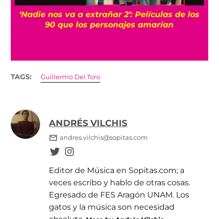
‘Nadie nos va a extrañar 2’: Películas de los
90 que los personajes amarían
TAGS:
Guillermo Del Toro
ANDRÉS VILCHIS
andres.vilchis@sopitas.com
Editor de Música en Sopitas.com; a
veces escribo y hablo de otras cosas.
Egresado de FES Aragón UNAM. Los
gatos y la música son necesidad
absoluta.