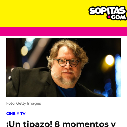
Skip
to
content
Foto: Getty Images
POSTED
CINE Y TV
IN
¡Un tipazo! 8 momentos y