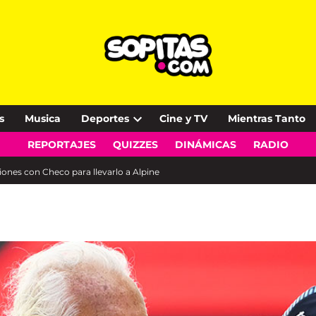
s
Musica
Deportes
Cine y TV
Mientras Tanto
Open
REPORTAJES
QUIZZES
DINÁMICAS
RADIO
dropdown
menu
iones con Checo para llevarlo a Alpine