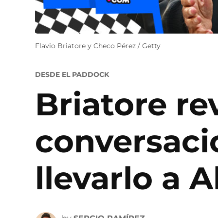
Flavio Briatore y Checo Pérez / Getty
POSTED
DESDE EL PADDOCK
IN
Briatore re
conversaci
llevarlo a A