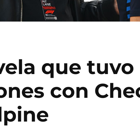
vela que tuvo
ones con Che
lpine