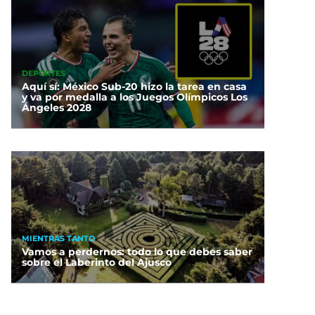
DEPORTES
Aquí sí: México Sub-20 hizo la tarea en casa
y va por medalla a los Juegos Olímpicos Los
Ángeles 2028
MIENTRAS TANTO
Vamos a perdernos: todo lo que debes saber
sobre el Laberinto del Ajusco