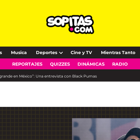
s
Musica
Deportes
Cine y TV
Mientras Tanto
Open
REPORTAJES
QUIZZES
DINÁMICAS
RADIO
dropdown
menu
 grande en México”: Una entrevista con Black Pumas