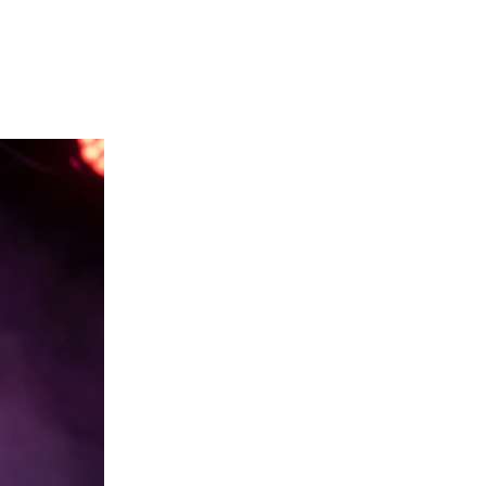
MIENTRAS TANTO
¿Sin vacaciones de verano? 5 actividades
geniales que hacer en Tepoztlán en un día