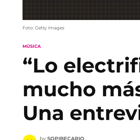
Foto: Getty Images
POSTED
MÚSICA
IN
“Lo electri
mucho más
Una entrev
by
SOPIBECARIO