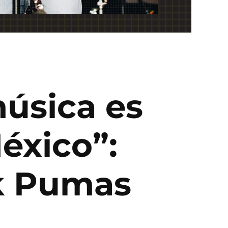
música es
éxico”:
ck Pumas