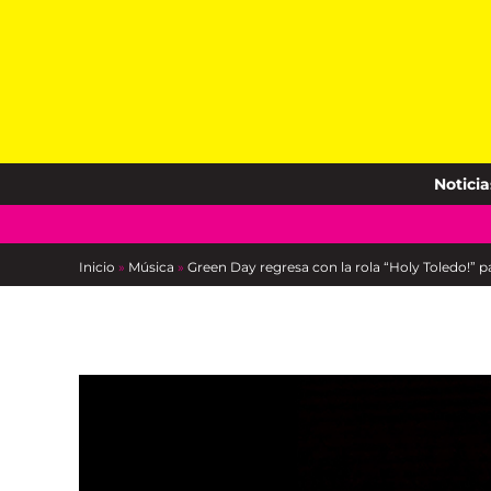
Skip
to
content
Noticia
Inicio
»
Música
»
Green Day regresa con la rola “Holy Toledo!” 