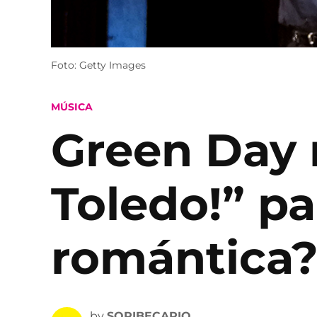
Foto: Getty Images
POSTED
MÚSICA
IN
Green Day r
Toledo!” p
romántica?
by
SOPIBECARIO