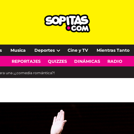
s
Musica
Deportes
Cine y TV
Mientras Tanto
Open
REPORTAJES
QUIZZES
DINÁMICAS
RADIO
dropdown
menu
para una ¡¿comedia romántica?!