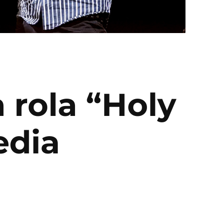
 rola “Holy
edia