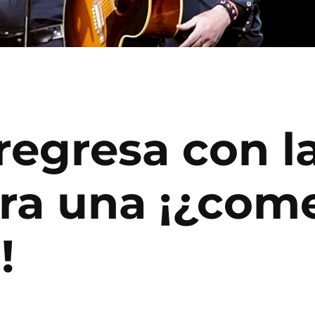
egresa con la
ara una ¡¿com
!