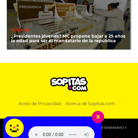
NOTICIAS
¿Presidentes jóvenes? MC propone bajar a 25 años
la edad para ser el mandatario de la república
DEPORTES
Aviso de Privacidad
Acerca de Sopitas.com
¿A qué hora y dónde ver la clausura de los Juegos
Centroamericanos 2026?
x
© 2026 SOPITAS.COM - MÚSICA, NOTICIAS, DEPORTES, ENTRETENIMIENTO Y
MÁS!.