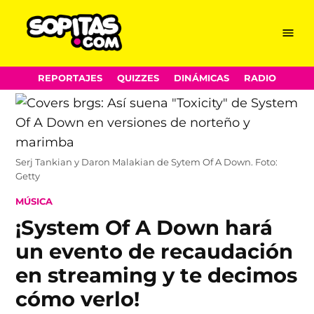
Menu
Sopitas.com
Skip
REPORTAJES
QUIZZES
DINÁMICAS
RADIO
to
content
Serj Tankian y Daron Malakian de Sytem Of A Down. Foto:
Getty
POSTED
MÚSICA
IN
¡System Of A Down hará
un evento de recaudación
en streaming y te decimos
cómo verlo!