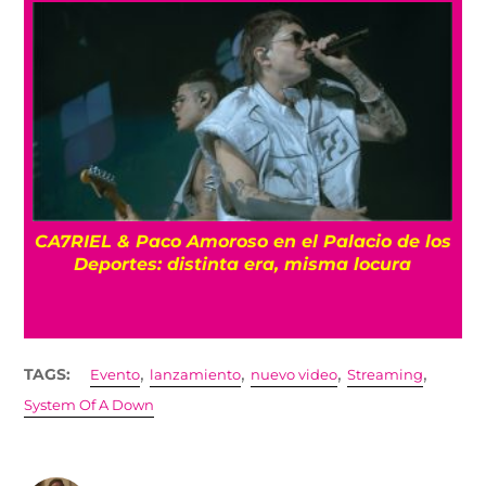
CA7RIEL & Paco Amoroso en el Palacio de los
e
Deportes: distinta era, misma locura
,
,
,
,
TAGS:
Evento
lanzamiento
nuevo video
Streaming
System Of A Down