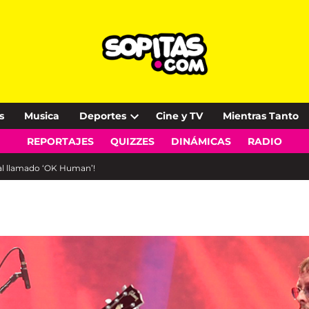
s
Musica
Deportes
Cine y TV
Mientras Tanto
Open
REPORTAJES
QUIZZES
DINÁMICAS
RADIO
dropdown
menu
al llamado ‘OK Human’!