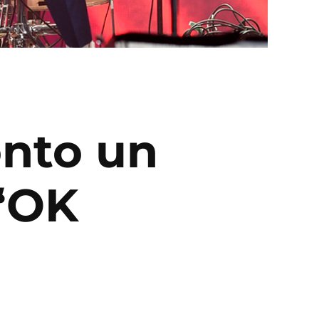
onto un
 ‘OK