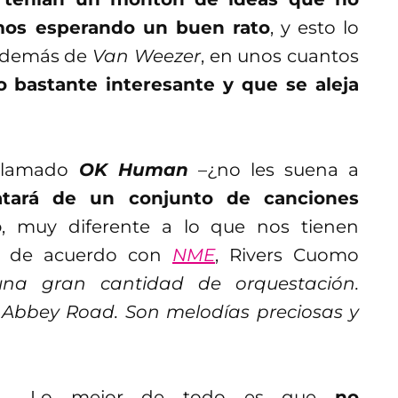
mos esperando un buen rato
, y esto lo
 además de
Van Weezer
, en unos cuantos
o bastante interesante y que se aleja
o llamado
OK Human
–¿no les suena a
atará de un conjunto de canciones
o
, muy diferente a lo que nos tienen
 y de acuerdo con
NME
, Rivers Cuomo
una gran cantidad de orquestación.
Abbey Road. Son melodías preciosas y
.
Lo mejor de todo es que
no