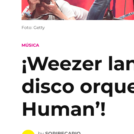
Foto: Getty
POSTED
MÚSICA
IN
¡Weezer la
disco orqu
Human’!
by
SOPIBECARIO