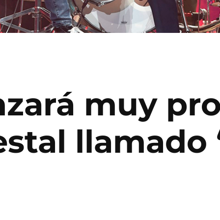
nzará muy pr
estal llamado