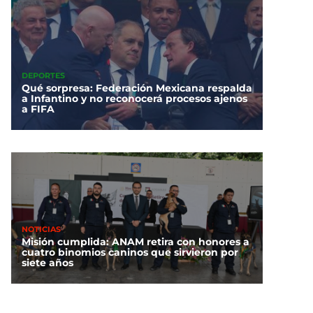
DEPORTES
Qué sorpresa: Federación Mexicana respalda
a Infantino y no reconocerá procesos ajenos
a FIFA
NOTICIAS
Misión cumplida: ANAM retira con honores a
cuatro binomios caninos que sirvieron por
siete años