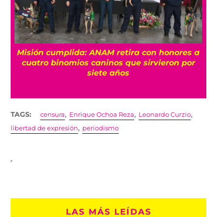
Misión cumplida: ANAM retira con honores a
?
cuatro binomios caninos que sirvieron por
siete años
,
,
,
TAGS:
censura
Enrique Ochoa Reza
Leonardo Curzio
,
libertad de expresión
periodismo
LAS MÁS LEÍDAS