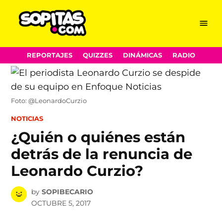
Menu
Sopitas.com
Skip
REPORTAJES
QUIZZES
DINÁMICAS
RADIO
to
content
Foto: @LeonardoCurzio
POSTED
NOTICIAS
IN
¿Quién o quiénes están
detrás de la renuncia de
Leonardo Curzio?
by
SOPIBECARIO
OCTUBRE 5, 2017