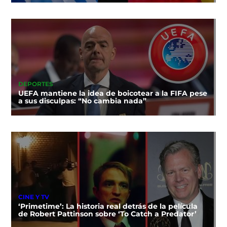
DEPORTES
UEFA mantiene la idea de boicotear a la FIFA pese
a sus disculpas: “No cambia nada”
CINE Y TV
‘Primetime’: La historia real detrás de la película
de Robert Pattinson sobre ‘To Catch a Predator’