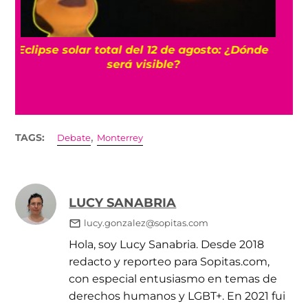
UNAM dice que hay pruebas de la
cancelación de más de 3 mil exámenes en
línea por trampa
,
TAGS:
Debate
Monterrey
LUCY SANABRIA
lucy.gonzalez@sopitas.com
Hola, soy Lucy Sanabria. Desde 2018
redacto y reporteo para Sopitas.com,
con especial entusiasmo en temas de
derechos humanos y LGBT+. En 2021 fui