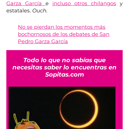
Garza García
e
incluso otros chilangos
y
estatales.
Ouch.
No se pierdan los momentos más
bochornosos de los debates de San
Pedro Garza García
Todo lo que no sabías que
necesitas saber lo encuentras en
Sopitas.com