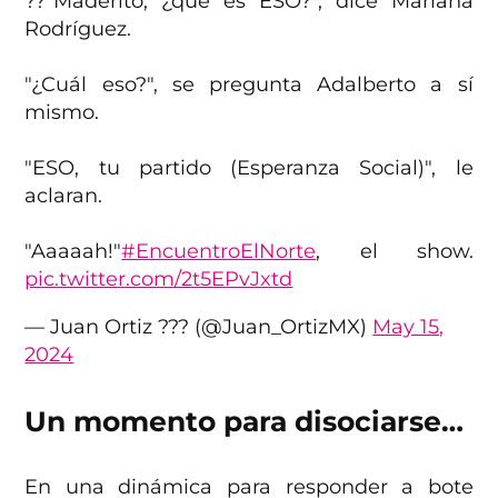
?️?"Maderito, ¿que es ESO?", dice Mariana
Rodríguez.
"¿Cuál eso?", se pregunta Adalberto a sí
mismo.
"ESO, tu partido (Esperanza Social)", le
aclaran.
"Aaaaah!"
#EncuentroElNorte
, el show.
pic.twitter.com/2t5EPvJxtd
— Juan Ortiz ?️?‍? (@Juan_OrtizMX)
May 15,
2024
Un momento para disociarse…
En una dinámica para responder a bote