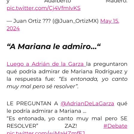
y Adalberto Madero.
pic.twitter.com/Cj4VfmIvKS
— Juan Ortiz ?️?‍? (@Juan_OrtizMX)
May 15,
2024
“A Mariana le admiro
…
“
Luego a Adrián de la Garza
la preguntaron
qué podría admirar de Mariana Rodríguez y
la respuesta fue:
“Es entonada, yo canto
muy mal pero sé resolver”.
LE PREGUNTAN A
@AdrianDeLaGarza
qué
le podría admirar a Mariana …
“Es entonada, yo canto muy mal pero SE
RESOLVER” ZAZ!
#Debate
pic.twitter.com/wjMaHZmfEJ