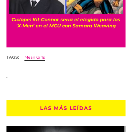
Cíclope: Kit Connor sería el elegido para los
‘X-Men’ en el MCU con Samara Weaving
TAGS:
Mean Girls
LAS MÁS LEÍDAS