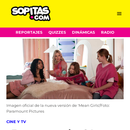
Menu
Sopitas.com
Skip
REPORTAJES
QUIZZES
DINÁMICAS
RADIO
to
content
Imagen oficial de la nueva versión de 'Mean Girls'/Foto:
Paramount Pictures
POSTED
CINE Y TV
IN