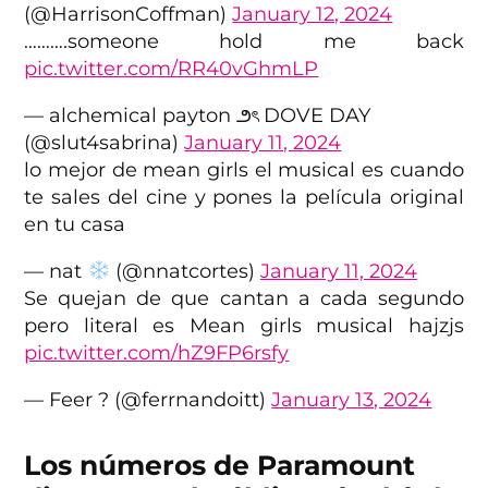
(@HarrisonCoffman)
January 12, 2024
……….someone hold me back
pic.twitter.com/RR40vGhmLP
— alchemical payton ౨ৎ DOVE DAY
(@slut4sabrina)
January 11, 2024
lo mejor de mean girls el musical es cuando
te sales del cine y pones la película original
en tu casa
— nat
(@nnatcortes)
January 11, 2024
Se quejan de que cantan a cada segundo
pero literal es Mean girls musical hajzjs
pic.twitter.com/hZ9FP6rsfy
— Feer ? (@ferrnandoitt)
January 13, 2024
Los números de Paramount