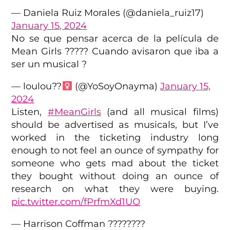
— Daniela Ruiz Morales (@daniela_ruiz17)
January 15, 2024
No se que pensar acerca de la película de
Mean Girls ????? Cuando avisaron que iba a
ser un musical ?
— loulou??‍
(@YoSoyOnayma)
January 15,
2024
Listen,
#MeanGirls
(and all musical films)
should be advertised as musicals, but I’ve
worked in the ticketing industry long
enough to not feel an ounce of sympathy for
someone who gets mad about the ticket
they bought without doing an ounce of
research on what they were buying.
pic.twitter.com/fPrfmXd1UO
— Harrison Coffman ?️‍???️‍???️‍?