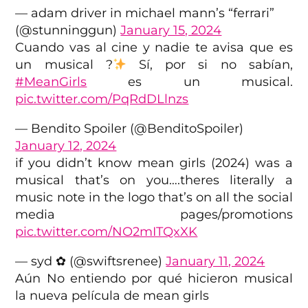
— adam driver in michael mann’s “ferrari”
(@stunninggun)
January 15, 2024
Cuando vas al cine y nadie te avisa que es
un musical ?
Sí, por si no sabían,
#MeanGirls
es un musical.
pic.twitter.com/PqRdDLlnzs
— Bendito Spoiler (@BenditoSpoiler)
January 12, 2024
if you didn’t know mean girls (2024) was a
musical that’s on you….theres literally a
music note in the logo that’s on all the social
media pages/promotions
pic.twitter.com/NO2mITQxXK
— syd ✿ (@swiftsrenee)
January 11, 2024
Aún No entiendo por qué hicieron musical
la nueva película de mean girls